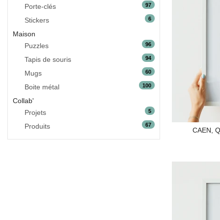
97
Porte-clés
6
Stickers
Maison
96
Puzzles
94
Tapis de souris
60
Mugs
100
Boite métal
Collab'
5
Projets
67
Produits
CAEN, 