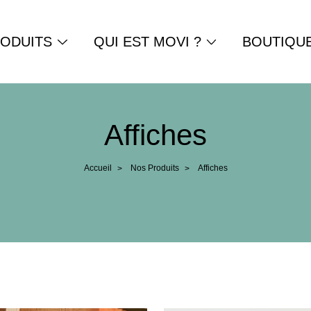
ODUITS
QUI EST MOVI ?
BOUTIQU
Affiches
Accueil
Nos Produits
Affiches
>
>