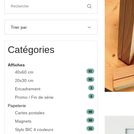
Trier par
Catégories
Affiches
91
40x60 cm
95
20x30 cm
3
Encadrement
6
Promo / Fin de série
Papeterie
99
Cartes postales
98
Magnets
35
Stylo BIC 4 couleurs