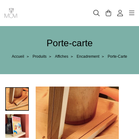
Panneau de gestion des cookies
Porte-carte
Accueil
Produits
Affiches
Encadrement
Porte-Carte
>
>
>
>