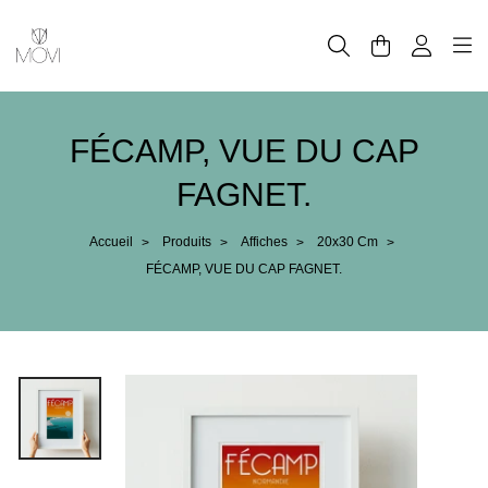
Panneau de gestion des cookies
FÉCAMP, VUE DU CAP
FAGNET.
Accueil
Produits
Affiches
20x30 Cm
>
>
>
>
FÉCAMP, VUE DU CAP FAGNET.