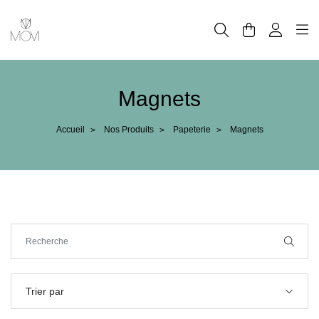
Panneau de gestion des cookies
Magnets
Accueil
Nos Produits
Papeterie
Magnets
>
>
>
Trier par