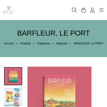
Panneau de gestion des cookies
BARFLEUR, LE PORT
Accueil
Produits
Papeterie
Magnets
BARFLEUR, LE PORT
>
>
>
>