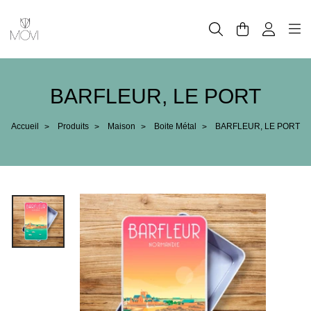
Panneau de gestion des cookies
BARFLEUR, LE PORT
Accueil
Produits
Maison
Boite Métal
BARFLEUR, LE PORT
>
>
>
>