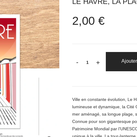
LE HAVRE, LA PL
2,00 €
-
Ajouter
+
Ville en constante évolution, Le H
lumineuse et dynamique, la Cité 
mer aménagé, sa longue plage, 
Connue pour son gigantesque port
Patrimoine Mondial par l'UNESCO,
unique à la ville. La tour-lantern