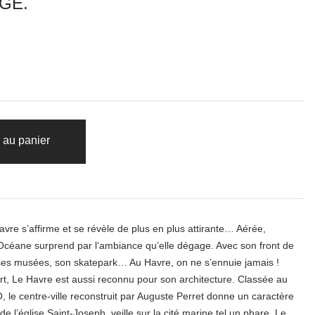
AGE.
 au panier
avre s’affirme et se révèle de plus en plus attirante… Aérée,
Océane surprend par l’ambiance qu’elle dégage. Avec son front de
ses musées, son
skatepark
… Au Havre, on ne s’ennuie jamais !
, Le Havre est aussi reconnu pour son architecture. Classée au
 le centre-ville reconstruit par Auguste Perret donne un caractère
e de
l’église Saint-Joseph
, veille sur la cité marine tel un phare. Le