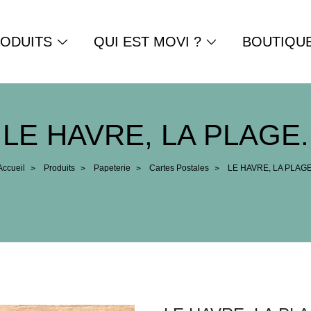
ODUITS
QUI EST MOVI ?
BOUTIQU
LE HAVRE, LA PLAGE.
Accueil
Produits
Papeterie
Cartes Postales
LE HAVRE, LA PLAGE
>
>
>
>