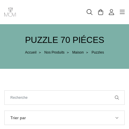
Panneau de gestion des cookies
PUZZLE 70 PIÉCES
Accueil
Nos Produits
Maison
Puzzles
>
>
>
Trier par