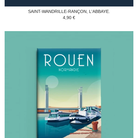
SAINT-WANDRILLE-RANÇON, L'ABBAYE.
4,90 €