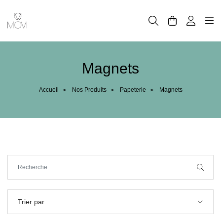
Panneau de gestion des cookies
Magnets
Accueil
Nos Produits
Papeterie
Magnets
>
>
>
Trier par