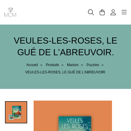
Panneau de gestion des cookies
VEULES-LES-ROSES, LE
GUÉ DE L'ABREUVOIR.
Accueil
Produits
Maison
Puzzles
>
>
>
>
VEULES-LES-ROSES, LE GUÉ DE L'ABREUVOIR.