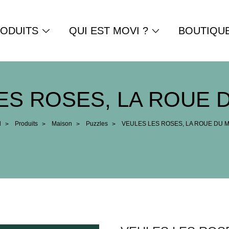
ODUITS
QUI EST MOVI ?
BOUTIQU
ES ROSES, LA ROUE 
l
Produits
Maison
Puzzles
VEULES LES ROSES, LA ROUE DU 
>
>
>
>