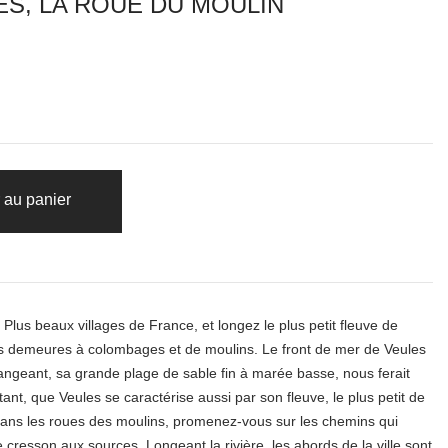
ES, LA ROUE DU MOULIN
 au panier
Plus beaux villages de France, et longez le plus petit fleuve de
es demeures à colombages et de moulins. Le front de mer de Veules
angeant, sa grande plage de sable fin à marée basse, nous ferait
tant, que Veules se caractérise aussi par son fleuve, le plus petit de
 dans les roues des moulins, promenez-vous sur les chemins qui
 cresson aux sources. Longeant la rivière, les abords de la ville sont