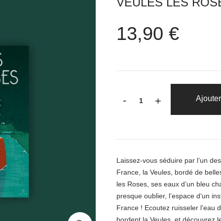
VEULES LES ROS
13,90 €
-
Ajouter
+
Laissez-vous séduire par l’un des 
France, la Veules, bordé de bell
les Roses, ses eaux d’un bleu ch
presque oublier, l’espace d‘un ins
France ! Ecoutez ruisseler l’eau
bordent la Veules, et découvrez le