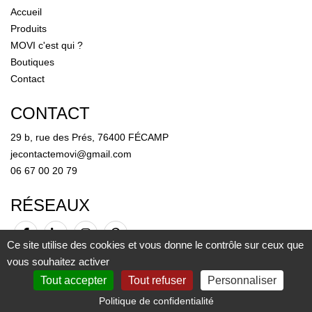
Accueil
Produits
MOVI c'est qui ?
Boutiques
Contact
CONTACT
29 b, rue des Prés, 76400 FÉCAMP
jecontactemovi@gmail.com
06 67 00 20 79
RÉSEAUX
Ce site utilise des cookies et vous donne le contrôle sur ceux que
vous souhaitez activer
Tout accepter
Tout refuser
Personnaliser
Mentions légales
-
Plan du site
-
CGV
-
Gestion des cookies
© Copyright 2026 MOVI
Politique de confidentialité