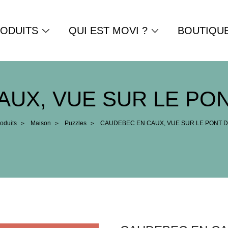
ODUITS
QUI EST MOVI ?
BOUTIQU
AUX, VUE SUR LE PO
oduits
Maison
Puzzles
CAUDEBEC EN CAUX, VUE SUR LE PONT 
>
>
>