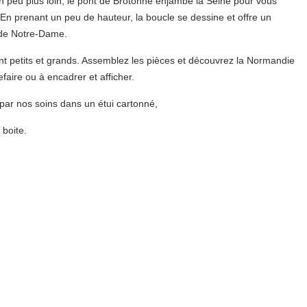
 peu plus loin, le pont de Brotonne enjambe la Seine pour vous
 En prenant un peu de hauteur, la boucle se dessine et offre un
e de Notre-Dame.
nt petits et grands. Assemblez les pièces et découvrez la Normandie
efaire ou à encadrer et afficher.
 par nos soins dans un étui cartonné,
 boite.