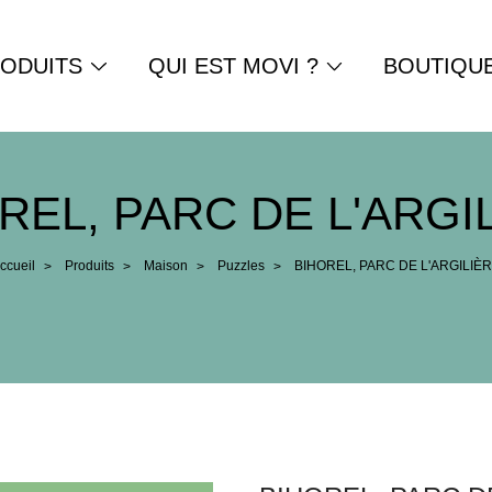
ODUITS
QUI EST MOVI ?
BOUTIQU
REL, PARC DE L'ARGI
ccueil
Produits
Maison
Puzzles
BIHOREL, PARC DE L'ARGILIÈ
>
>
>
>