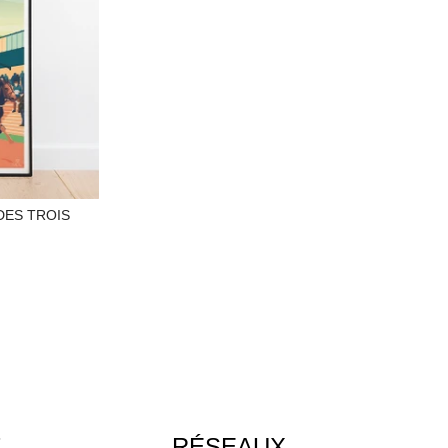
DES TROIS
T
RÉSEAUX