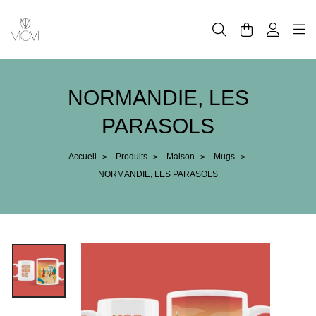
Panneau de gestion des cookies
NORMANDIE, LES
PARASOLS
Accueil
Produits
Maison
Mugs
>
>
>
>
NORMANDIE, LES PARASOLS