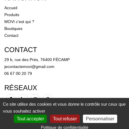
Accueil
Produits
MOVI c'est qui ?
Boutiques
Contact
CONTACT
29 b, rue des Prés, 76400 FÉCAMP
jecontactemovi@gmail.com
06 67 00 20 79
RÉSEAUX
Ce site utilise des cookies et vous donne le contrôle sur ceux que
vous souhaitez activer
Tout accepter
Tout refuser
Personnaliser
Mentions légales
-
Plan du site
-
CGV
-
Gestion des cookies
© Copyright 2026 MOVI
Politique de confidentialité