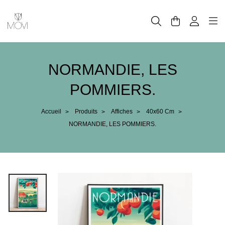
Panneau de gestion des cookies
NORMANDIE, LES
POMMIERS.
Accueil
Produits
Affiches
40x60 Cm
>
>
>
>
NORMANDIE, LES POMMIERS.