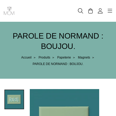
Panneau de gestion des cookies
PAROLE DE NORMAND :
BOUJOU.
Accueil
Produits
Papeterie
Magnets
>
>
>
>
PAROLE DE NORMAND : BOUJOU.