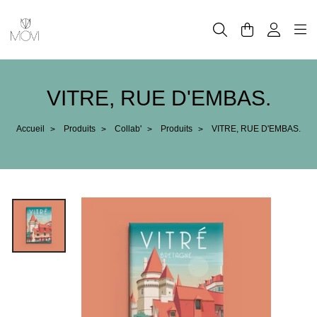
Panneau de gestion des cookies
VITRE, RUE D'EMBAS.
Accueil
Produits
Collab'
Produits
VITRE, RUE D'EMBAS.
>
>
>
>