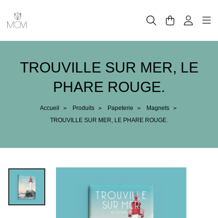
Panneau de gestion des cookies
TROUVILLE SUR MER, LE
PHARE ROUGE.
Accueil
Produits
Papeterie
Magnets
>
>
>
>
TROUVILLE SUR MER, LE PHARE ROUGE.