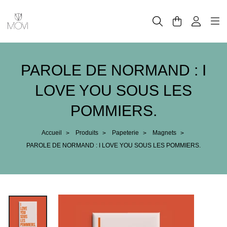
Panneau de gestion des cookies
PAROLE DE NORMAND : I
LOVE YOU SOUS LES
POMMIERS.
Accueil
Produits
Papeterie
Magnets
>
>
>
>
PAROLE DE NORMAND : I LOVE YOU SOUS LES POMMIERS.