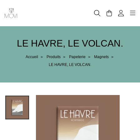
Panneau de gestion des cookies
LE HAVRE, LE VOLCAN.
Accueil
Produits
Papeterie
Magnets
>
>
>
>
LE HAVRE, LE VOLCAN.