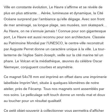
Ville en constante évolution, Le Havre s’affirme et se révèle de
plus en plus attirante… Aérée, lumineuse et dynamique, la Cité
Océane surprend par l’ambiance qu’elle dégage. Avec son front
de mer aménagé, sa longue plage, ses musées, son
skatepark
…
Au Havre, on ne s’ennuie jamais !
Connue pour son gigantesque
port, Le Havre est aussi reconnu pour son architecture. Classée
au Patrimoine Mondial par l'UNESCO, le centre-ville reconstruit
par Auguste Perret donne un caractère unique à la ville. La tour-
lanterne de
l’église Saint-Joseph
, veille sur la cité marine tel un
phare. Le Volcan et
la médiathèque
, œuvres du célèbre Oscar
Niemeyer, conjuguent courbes et asymétrie.
Ce magnet 54x78 mm est imprimé en offset dans une imprimerie
labellisée Imprim'Vert, située à quelques kilomètres de notre
atelier, près de Fécamp. Tous nos magnets sont assemblés par
nos soins. Le pelliculage soft touch donne un rendu mat et doux
au toucher pour un résultat qualitatif.
Ce petit objet-souvenir à collectionner vous permettra d'afficher