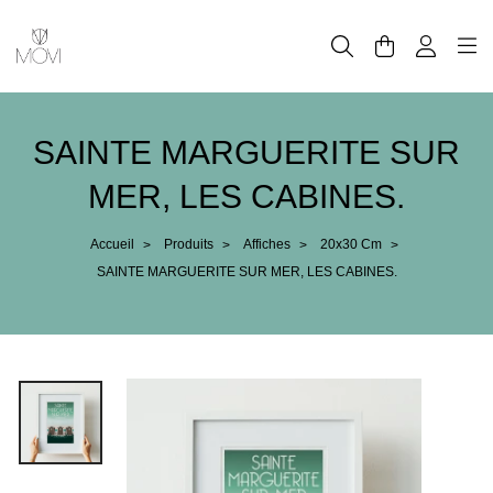
Panneau de gestion des cookies
SAINTE MARGUERITE SUR
MER, LES CABINES.
Accueil
Produits
Affiches
20x30 Cm
>
>
>
>
SAINTE MARGUERITE SUR MER, LES CABINES.